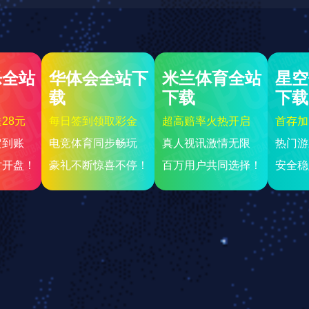
夺西甲和欧冠等重要赛事的冠军。然而，现实却是残酷的。他所
球迷感到沮丧，也让媒体对此进行大量报道，引发了关于其真正
忽视。在新的环境中，他需要重新建立与队友之间的默契，这需
不佳，从而影响了其追逐荣誉的脚步。
追梦
耳曼则依旧保持着对欧冠冠军的渴望。近年来，他们投入巨大财
凭金钱并不能保证成功，球队内部管理和战术安排同样重要。
进了一些优秀新援，以期增强整体实力。他们希望通过这些新鲜
他们依然面临着来自其他欧洲豪门如曼城、拜仁等强劲对手带来
样显得尤为关键。在面对淘汰赛阶段时，球队往往因为压力过大
此，在全力冲击欧冠卫冕梦想时，如何调动球员们积极性、减轻