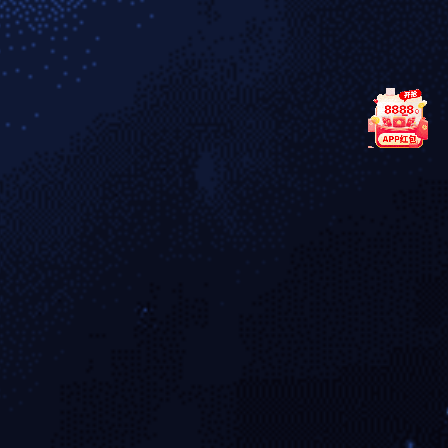
充分发挥自身特长，共同朝着一个目标努力
，对于巴黎圣日耳曼来说，他们依旧坚持追
承担着不同角色和使命。
期待看到更精彩、更具竞争性的赛事，让所