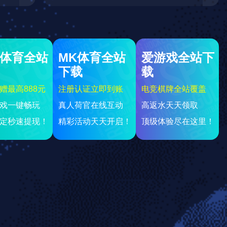
在的球队在关键比赛中屡屡失利，使得他的
实力和心理素质的讨论。
要时间。尽管他的个人能力毋庸置疑，但团
力，引进众多明星球员，希望能通过组建豪
血液来打破过去几年的魔咒，实现对于欧冠
的压力。
而表现失常。这种情况不仅影响到了球员们
心理负担成为了巴黎亟待解决的问题。