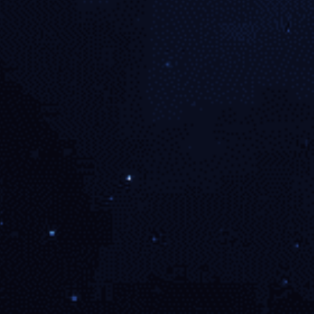
在现代足球的商业环境中，俱乐部之
2026-08-03
加克波回应日本绝平争议强调
在最近的一场比赛中，加克波对日本
2026-07-30
澳门新澳网正版平台
澳门新澳网正版平台官方网站
黑
【KY1.AC】官网认证:手机版、app下
475号
载、登录入口、官方网站、网页版、
s
平台、网址、地址、注册、娱乐，澳
门新澳网正版平台(中国)官方网站欢迎
大家选择真正的官方通道，同时我们
提供全天候7x24小时在线服务，第一