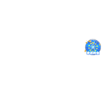
于提升品牌价值和全球影响力都有显著帮助，让皇马
在商业化运营上走得更远，更稳健。
4、球迷与媒体反应
随着有关穆里尼奥回归消息逐渐扩散，各大媒体纷纷
对此事展开报道，并对此表示高度关注。在社交网络
上，不少球迷表达了对于这一变化感到兴奋，他们期
待着看到昔日熟悉而强大的皇家马德里重新崛起。
然而，也有部分声音对此持谨慎态度，他们担忧之前
二人合作时的一些矛盾是否会再现。如果这些问题未
能得到妥善解决，新任命可能会导致内部不和甚至成
绩下滑。因此，对于即将发生的一切，人们既充满期
待，也略显紧张。