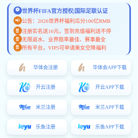
手机App
网页版
穆里尼奥与皇马积极洽谈老佛爷全
力推动新任命进程
2026-06-13 02:06
30 次阅读
首页
/
体育动态
近年来，穆里尼奥与皇马的关系一直备受关注。随着