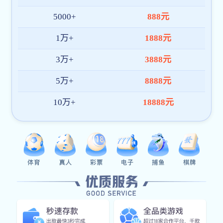
再次合作。
此次洽谈中，穆里尼奥表达了对回归皇马的强烈渴
望，他认为自己的执教经验能够帮助球队重回巅峰。
而与此同时，皇马高层也意识到当前球队面临的问
题，希望通过引入这样一位资深教练来改变现状，提
高球队竞争力。
此外，在与俱乐部管理层的讨论中，穆里尼奥还提出
了一些关于球队阵容调整和战术改革的建议，这显示
出了他对于未来工作的规划能力。这种相互交流使得
双方都更加明确彼此的需求，为后续合作奠定了基
础。
2、老佛爷全力推动进程
老佛爷弗洛伦蒂诺·佩雷斯作为皇家马德里的主席，一