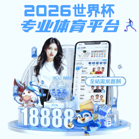
注册入口
澳门新澳网正版平台
APP与网
页版入口｜畅享全球体育赛事
与数据服务
欢迎访问
澳门新澳网正版平台
，提供全面覆盖
足球、篮球、电竞等项目的赛事资讯与数据内
容， 支持
APP下载
与
网页使用
，每日同步更新
千场比赛，聚焦热门体育内容， 助您轻松获取
赛事动态，掌握比赛节奏。