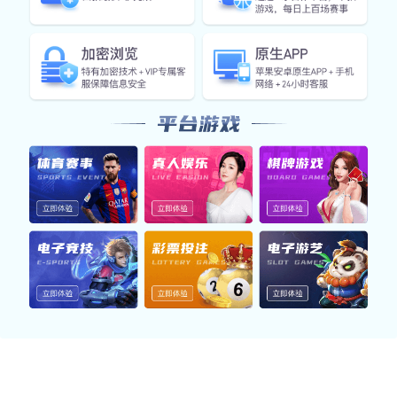
镇这样的团队中施展才华。
哈维尔则凭借其在中超多年的执教经历积累了良好的
口碑。他熟悉国内联赛特点，对球员心理及技战术要
求有自己的独到见解。而他的战术灵活性使得他能够
根据不同对手和场地条件做出迅速调整，这也是他被
看好的原因之一。
苏亚雷斯同样是一位备受关注的人选，他以其独特风
格著称。在执掌多支球队期间，他注重进攻建设并且
强调团队合作，这些都与三镇队追求进攻型打法相契
合。他能否带来新的思路，将是未来的重要看点。
3、三镇队的发展规划
三镇队近年来一直致力于打造一支具有竞争力和吸引