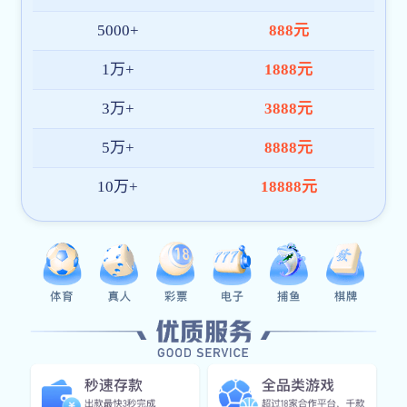
指导，从而提升他们的技术水平和战术意识。
此外，有经验的教练在处理场上突发情况时更加从
容。这种冷静和果断能够有效避免团队因为局势变化
而产生不必要的混乱。例如，在关键比赛中的临场指
挥和调整，是塑造球队胜利的重要因素。
因此，选择具有丰富执教经历的老将作为新任主帅，
不仅是对球队实力的一种增强，也是提高整个团队凝
聚力与默契度的重要手段。
2、候选人的执教背景
李霄鹏作为中国足球界颇具声望的人物，其执教经历
可谓丰富多彩。他曾带领山东鲁能取得过多个冠军，
并在战术安排及球员管理上展现出了极高的水准。此
外，他对中国足球文化有着深入理解，非常适合在三