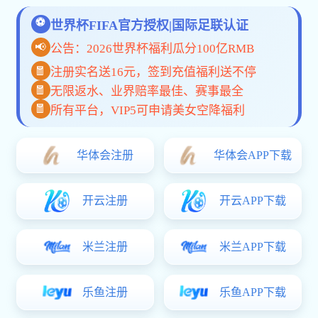
手机App
网页版
卡斯尔谈适应裁判判罚与文班在G4
中的心态调整
2026-06-22 00:48
31 次阅读
首页
/
体育动态
在篮球比赛中，裁判的判罚往往会对比赛的进程和结