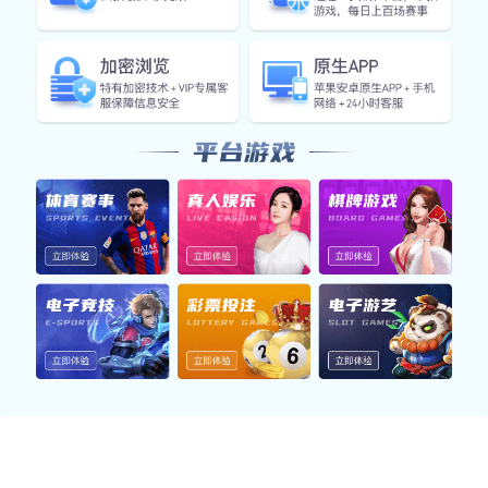
2、卡斯尔的适应措施
作为一名经验丰富的教练，卡斯尔深知适应裁判的重
要性。他常常强调，在赛季中需要密切观察每位裁判
的执法风格，并制定相应策略来减少不必要的犯规。
例如，他会安排专门的视频会议，让队员们回顾过去
几场比赛中的关键吹罚，以帮助他们理解哪些动作容
易被吹罚。
卡斯尔还鼓励球员们保持冷静，无论是面对有争议的
判罚还是突发情况。他认为，一旦球员因为情绪波动
而失去自我控制，就很难回归到正常状态。因此，他
经常利用训练时间模拟高压环境，让球员提前体验并
学习如何处理这些压力。
此外，卡斯尔也重视与裁判之间建立沟通渠道。他经